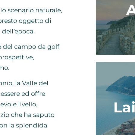
A
lo scenario naturale,
presto oggetto di
 dell’epoca.
ne del campo da golf
rospettive,
smo.
nio, la Valle del
essere ed offre
La
evole livello,
izio che ha saputo
con la splendida