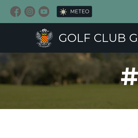
METEO
GOLF CLUB 
IL CLUB
PERCORSO
TOPTRA
#
CONTATTI
SAFEGUARDING
C