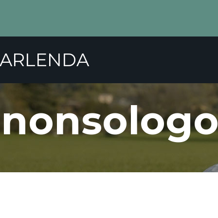
GARLENDA
CER
GARE
SCUOLA GOLF
TARIFFE
OSPI
nonsologo
ONTRIBUTI