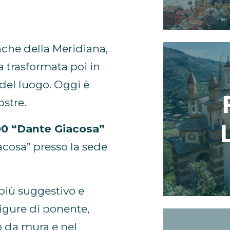
che della Meridiana,
a trasformata poi in
 del luogo. Oggi è
ostre.
00 “Dante Giacosa”
acosa” presso la sede
 più suggestivo e
ligure di ponente,
o da mura e nel