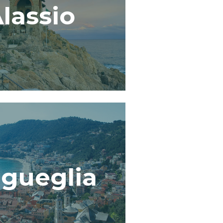
lassio
igueglia