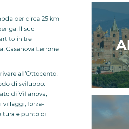
snoda per circa 25 km
enga. Il suo
rtito in tre
A
ga, Casanova Lerrone
rivare all’Ottocento,
odo di sviluppo:
ato di Villanova,
 villaggi, forza-
oltura e punto di