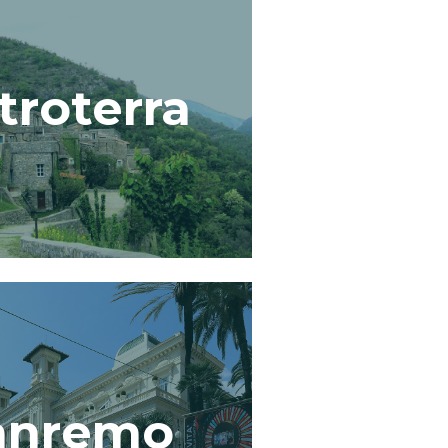
troterra
anremo