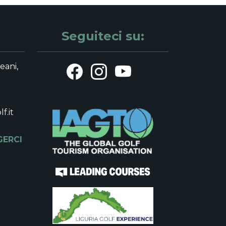
Seguiteci su:
leani,
f.it
GERCI