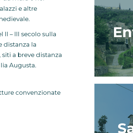
lazzi e altre
medievale.
En
 II – III secolo sulla
e distanza la
siti a breve distanza
ulia Augusta.
rutture convenzionate
S